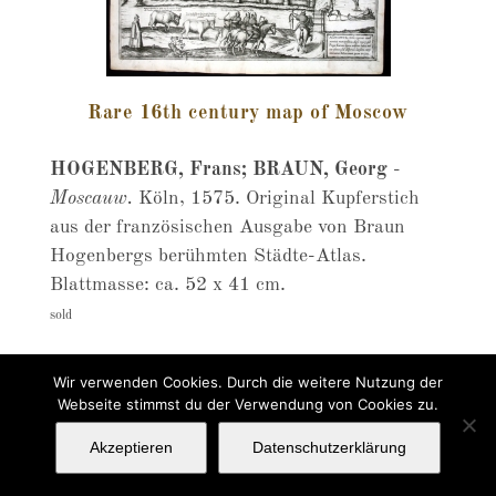
Rare 16th century map of Moscow
HOGENBERG, Frans; BRAUN, Georg
-
Moscauw.
Köln, 1575. Original Kupferstich
aus der französischen Ausgabe von Braun
Hogenbergs berühmten Städte-Atlas.
Blattmasse: ca. 52 x 41 cm.
sold
Wir verwenden Cookies. Durch die weitere Nutzung der
Webseite stimmst du der Verwendung von Cookies zu.
Akzeptieren
Datenschutzerklärung