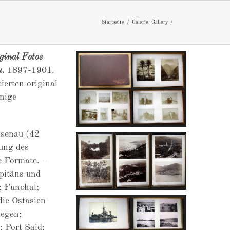
Startseite
Galerie
Gallery
ginal Fotos
u.
1897-1901.
ierten original
enige
isenau (42
ung des
e Formate. –
apitäns und
; Funchal;
die Ostasien-
wegen;
 Port Said;