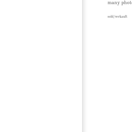
many photo
sold/verkauft