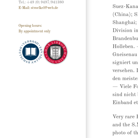
Tel.: +49 (0) 9497/941380
Suez-Kana
E-Mail: stvoelkel@web.de
(China); S
Shanghai; 
Opening hours:
Division i
By appointment only
Brandenbur
Holleben. 
Gneisenau 
signiert u
versehen. 
den meiste
— Viele Fo
sind nicht
Einband et
Very rare 
and the S.
photo of t