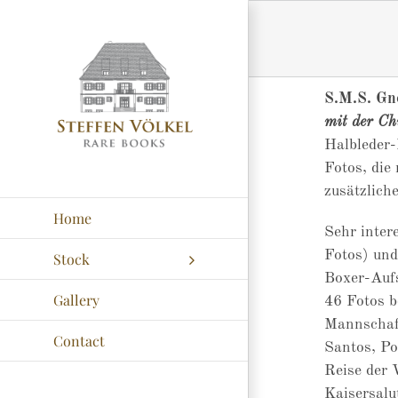
Zum
Inhalt
springen
S.M.S. Gn
mit der Ch
Halbleder-
Fotos, die
zusätzliche
Home
Sehr inter
Fotos) und
Stock
Boxer-Aufs
Gallery
46 Fotos b
Mannschaft
Contact
Santos, Po
Reise der 
Kaisersalu