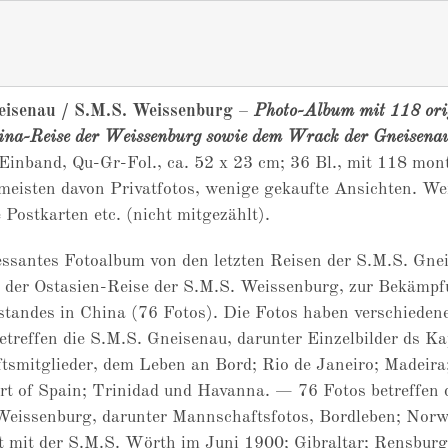
eisenau / S.M.S. Weissenburg
–
Photo-Album mit 118 ori
ina-Reise der Weissenburg sowie dem Wrack der Gneisena
Einband, Qu-Gr-Fol., ca. 52 x 23 cm; 36 Bl., mit 118 mont
 meisten davon Privatfotos, wenige gekaufte Ansichten. W
 Postkarten etc. (nicht mitgezählt).
essantes Fotoalbum von den letzten Reisen der S.M.S. Gne
 der Ostasien-Reise der S.M.S. Weissenburg, zur Bekämpf
tandes in China (76 Fotos). Die Fotos haben verschieden
etreffen die S.M.S. Gneisenau, darunter Einzelbilder ds K
smitglieder, dem Leben an Bord; Rio de Janeiro; Madeira
rt of Spain; Trinidad und Havanna. — 76 Fotos betreffen 
Weissenburg, darunter Mannschaftsfotos, Bordleben; Nor
t mit der S.M.S. Wörth im Juni 1900; Gibraltar; Rensburg;