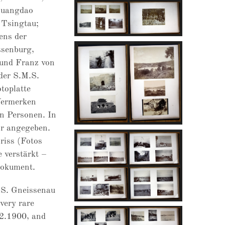
huangdao
 Tsingtau;
ens der
ssenburg,
 und Franz von
der S.M.S.
toplatte
 Vermerken
n Personen. In
hr angegeben.
riss (Fotos
e verstärkt –
dokument.
.S. Gneissenau
very rare
12.1900, and