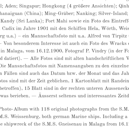
l; Aden; Singapur; Hongkong (4 größere Ansichten); Qin
hanaiguan (China); Ming-Gräber; Nanking; Silver-Island;
Kandy (Sri Lanka); Port Mahi sowie ein Foto des Eintreff
n Cadix im Jahre 1901 mit den Schiffen Hela, Wörth, Wei
g u.a.) – ein Mannschaftsfoto mit u.a. Alfred von Tirpitz
– Von besonderem Interesse ist auch ein Foto des Wracks 
in Malaga, vom 16.12.1900, Fotograf P. Vindry (in der Fo
nd datiert). — Alle Fotos sind mit alten handschriftlichen
Die Mansnchaftsfotos mit Namensangaben zu den einzelne
n Fällen sind auch das Datum bzw. der Monat und das Ja
tos sind mit der Zeit geblichen, 1 Kartonblatt mit Randein
 betroffen), 15 Blatt sind in der rechten unteren Ausseneck
was berieben. — Äusserst seltenes und interessantes Zeit
Photo-Album with 118 original photographs from the S.M
M.S. Weissenburg, both german Marine ships. Including a 
he shipwreck of the S.M.S. Gneisenau in Malaga from 16.