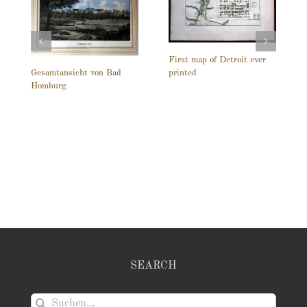
First map of Detroit ever
printed
Gesamtansicht von Bad
Homburg
SEARCH
Suche