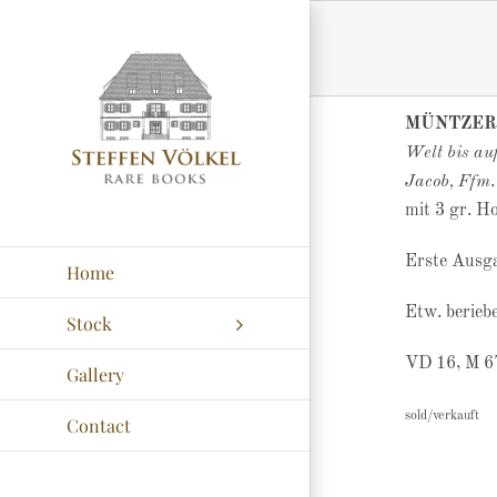
Zum
Inhalt
springen
MÜNTZER,
Welt bis au
Jacob, Ffm
mit 3 gr. H
Erste Ausg
Home
Etw. beriebe
Stock
VD 16, M 67
Gallery
sold/verkauft
Contact