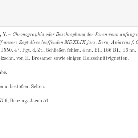
 V.
–
Chronographia oder Beschreybung der Jaren vonn anfang 
ff unsere Zeyt dises louffenden MDXLIX jars. Bern, Apiarius f. 
. 1550. 4°, Pgt. d. Zt., Schließen fehlen. 4 nn. BI., 186 B1., 16 nn. 
olzschn. von H. Brosamer sowie einigen Holzschnittvignetten.
abe.
n u. bestoßen. Selten.
56; Benzing, Jacob 51