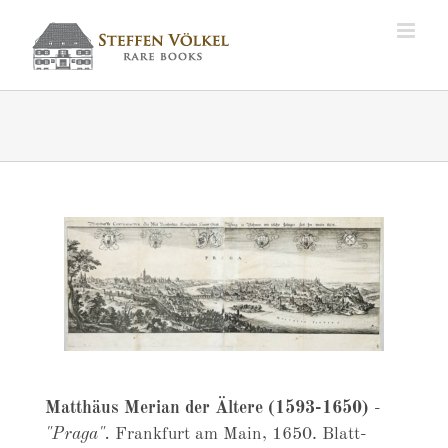
Zum
Inhalt
springen
Matthäus Merian der Ältere (1593-1650)
-
"Praga".
Frankfurt am Main, 1650. Blatt-