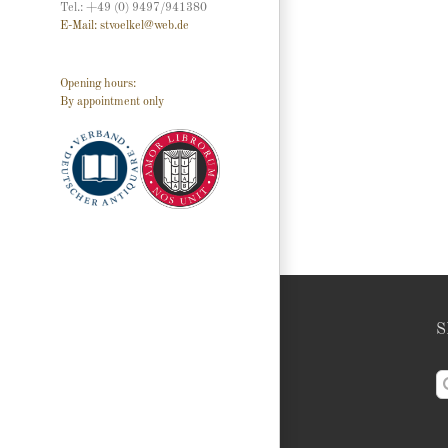
Tel.: +49 (0) 9497/941380
E-Mail: stvoelkel@web.de
Opening hours:
By appointment only
S
S
n