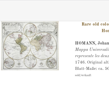
Rare old col
Hom
HOMANN, Joha
Mappa Universali
represente les deu
1746. Original alt
Blatt-Maße: ca. 5
sold/verkauft