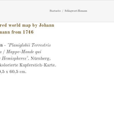
Startseite
Schlagwort:
Homann
ored world map by Johann
ann from 1746
nn
-
"Planiglobii Terrestris
s / Mappe-Monde qui
x Hemispheres".
Nürnberg,
kolorierte Kupferstich-Karte.
0,5 x 60,5 cm.